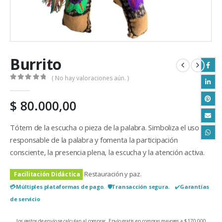
Burrito
( No hay valoraciones aún. )
0
out of 5
$
80.000,00
Tótem de la escucha o pieza de la palabra. Simboliza el uso
responsable de la palabra y fomenta la participación
consciente, la presencia plena, la escucha y la atención activa.
Restauración y paz.
Facilitación Didáctica
💳​Múltiples plataformas de pago. 🛡️Transacción segura.
✔️​
Garantías
de servicio
Los gastos de envío se calculan al comprar. Envío gratis en compras mayores a $170.000