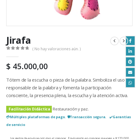
Jirafa
( No hay valoraciones aún. )
0
out of 5
$
45.000,00
Tótem de la escucha o pieza de la palabra. Simboliza el uso
responsable de la palabra y fomenta la participación
consciente, la presencia plena, la escucha y la atención activa.
Restauración y paz.
Facilitación Didáctica
💳​Múltiples plataformas de pago. 🛡️Transacción segura.
✔️​
Garantías
de servicio
Los gastos de envío se calculan al comprar. Envío gratis en compras mayores a $170.000