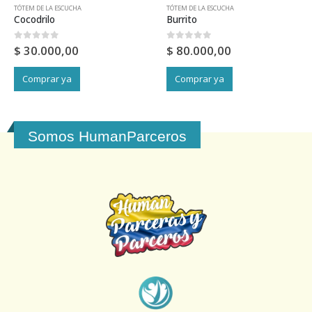
TÓTEM DE LA ESCUCHA
TÓTEM DE LA ESCUCHA
Cocodrilo
Burrito
0
out of 5
0
out of 5
$
30.000,00
$
80.000,00
Comprar ya
Comprar ya
Somos HumanParceros