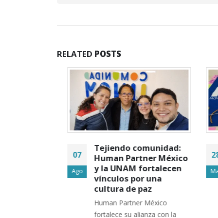
RELATED
POSTS
e
Tejiendo comunidad:
07
28
 de
Human Partner México
taurativas
y la UNAM fortalecen
Ago
Mar
 Escolares
vínculos por una
cultura de paz
 Envigado
Human Partner México
ías de
fortalece su alianza con la