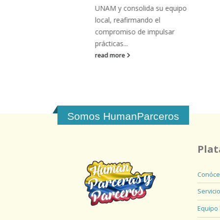
xión,
UNAM y consolida su equipo
Secretaría de
local, reafirmando el
vigado
compromiso de impulsar
a formación
prácticas...
read more
Somos HumanParceros
Pla
Conóce
Servici
Equipo