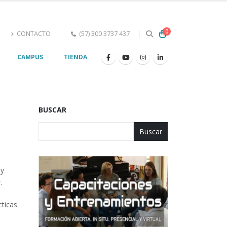
0
s
CONTACTO
(57) 300 3737 437
G
CAMPUS
TIENDA
BUSCAR
Buscar
 y
.
cticas