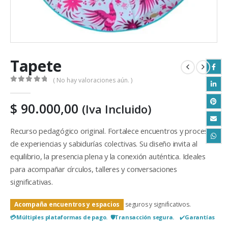
Tapete
( No hay valoraciones aún. )
0
out of 5
$
90.000,00
(Iva Incluido)
Recurso pedagógico original. Fortalece encuentros y procesos
de experiencias y sabidurías colectivas. Su diseño invita al
equilibrio, la presencia plena y la conexión auténtica. Ideales
para acompañar círculos, talleres y conversaciones
significativas.
.
Acompaña encuentros y espacios
seguros y significativos
💳​Múltiples plataformas de pago. 🛡️Transacción segura.
✔️​
Garantías