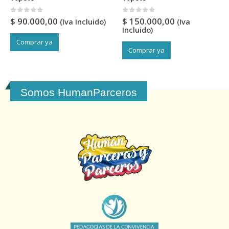
0
out of 5
0
out of 5
$
90.000,00
$
150.000,00
(Iva Incluido)
(Iva
Incluido)
Comprar ya
Comprar ya
Somos HumanParceros