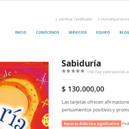
Verificar Certificado
Humanparcero
INICIO
CONÓCENOS
SERVICIOS
EQUIPO
BLO
Sabiduría
( No hay valoraciones a
0
out of 5
$
130.000,00
Las tarjetas ofrecen afirmacione
pensamientos positivos y promu
Ped
Recurso didáctico significativo