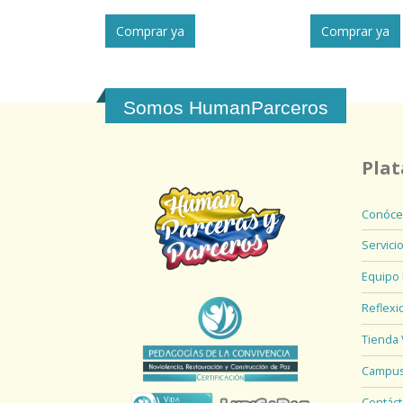
Comprar ya
Comprar ya
Somos HumanParceros
Pla
Conóce
Servici
Equipo
Reflex
Tienda 
Campus 
Contác