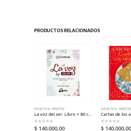
PRODUCTOS RELACIONADOS
DIDÁCTICA
,
TARJETAS
DIDÁCTICA
,
TARJETAS
El arte de hacer las paces (Tarjetas)
La voz del ser: Libro + 80 cartas
Cartas de los 
0
out of 5
0
out of 5
$
140.000,00
$
140.000,0