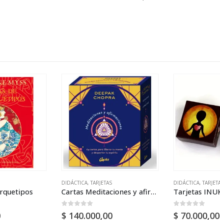
DIDÁCTICA
,
TARJETAS
DIDÁCTICA
,
TARJET
arquetipos
Cartas Meditaciones y afirmaciones
Tarjetas INU
0
out of 5
0
out of 5
0
$
140.000,00
$
70.000,00