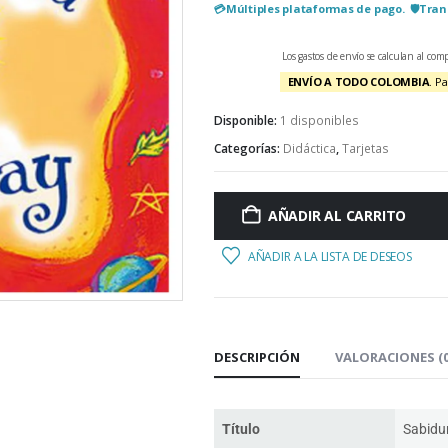
💳​Múltiples plataformas de pago. 🛡️Tra
Los gastos de envío se calculan al c
ENVÍO A TODO COLOMBIA
. P
Disponible:
1 disponibles
Categorías:
Didáctica
,
Tarjetas
AÑADIR AL CARRITO
AÑADIR A LA LISTA DE DESEOS
DESCRIPCIÓN
VALORACIONES (0
Título
Sabidu