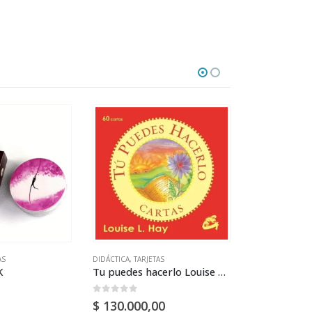
-29%
AS
DIDÁCTICA
,
TARJETAS
DIDÁCTICA
,
TARJE
K
Tu puedes hacerlo Louise L. Hay (64 cartas)
0
out of 5
0
out of 5
$
130.000,00
$
140.000,00