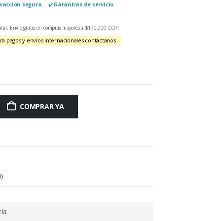
nsacción segura.
✔️​
Garantías de servicio
omprar. Envío gratis en compras mayores a $170.000 COP.
ara pagos y envíos internacionales contáctanos
COMPRAR YA
)
ría