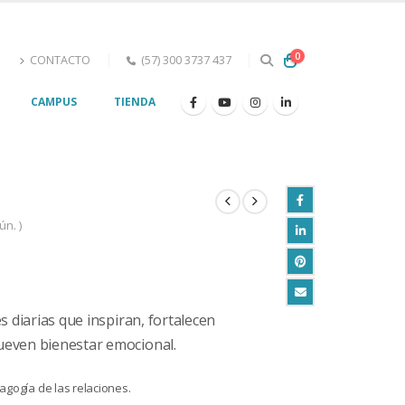
0
s
CONTACTO
(57) 300 3737 437
G
CAMPUS
TIENDA
ún. )
s diarias que inspiran, fortalecen
even bienestar emocional.
agogía de las relaciones.