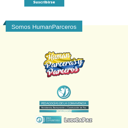
Somos HumanParceros