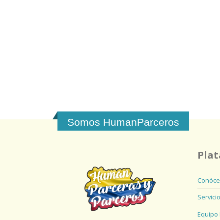
Somos HumanParceros
Pla
Conóce
Servici
Equipo