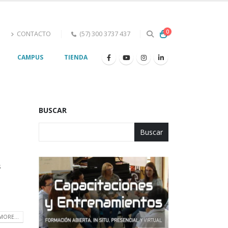
0
s
CONTACTO
(57) 300 3737 437
G
CAMPUS
TIENDA
BUSCAR
Buscar
s
MORE...