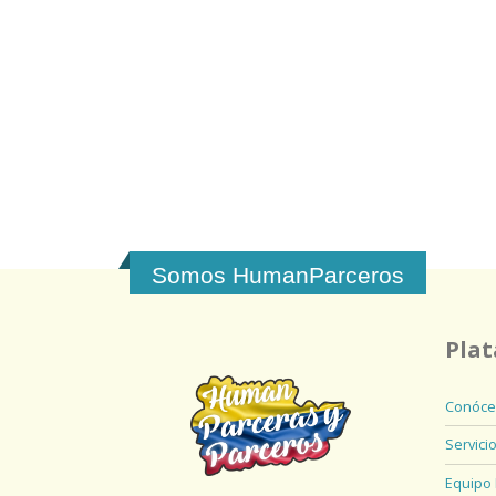
Somos HumanParceros
Pla
Conóce
Servici
Equipo