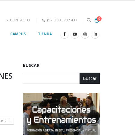
0
s
CONTACTO
(57) 300 3737 437
G
CAMPUS
TIENDA
BUSCAR
NES
Buscar
MORE...